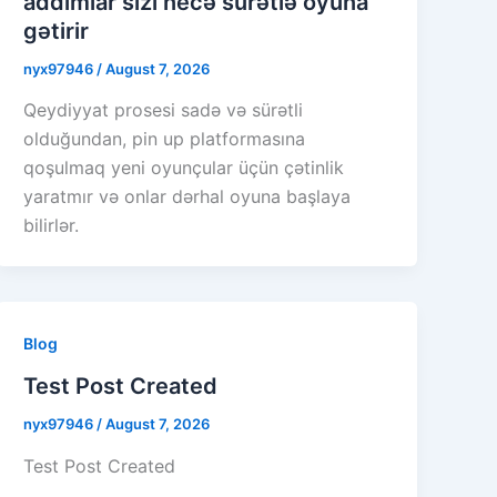
addımlar sizi necə sürətlə oyuna
gətirir
nyx97946
/
August 7, 2026
Qeydiyyat prosesi sadə və sürətli
olduğundan, pin up platformasına
qoşulmaq yeni oyunçular üçün çətinlik
yaratmır və onlar dərhal oyuna başlaya
bilirlər.
Blog
Test Post Created
nyx97946
/
August 7, 2026
Test Post Created