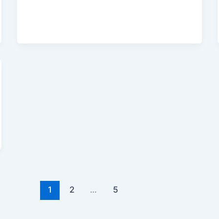
1
2
…
5